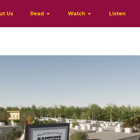
ut Us
Read
Watch
Listen