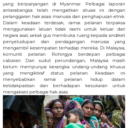
yang berpanjangan di Myanmar. Pelbagai laporan
antarabangsa telah mengaitkan situasi ini dengan
pelanggaran hak asasi manusia dan penghapusan etnik.
Dalam keadaan terdesak, ramai pelarian terpaksa
menggunakan laluan tidak rasmi untuk keluar dari
negara asal, sekali gus membuka ruang kepada sindiket
penyeludupan dan perdagangan manusia yang
mengambil kesempatan terhadap mereka. Di Malaysia,
komuniti pelarian Rohingya berdepan pelbagai
cabaran. Dari sudut perundangan, Malaysia masih
belum mempunyai kerangka undang-undang khusus
yang mengiktiraf status pelarian. Keadaan ini
menyebabkan ramai pelarian hidup dalam
ketidakpastian dan berhadapan kesukaran untuk
mengakses pelbagai hak asas.