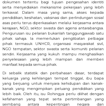
dokumen tertentu bagi tujuan pengesahan identiti
serta menyediakan mekanisme pekerjaan yang lebih
terkawal. Dalam masa yang sama, akses kepada
pendidikan, kesihatan, vaksinasi dan perlindungan sosial
asas perlu terus diperkasakan melalui kerjasama antara
kerajaan, NGO, sektor swasta dan agensi antarabangsa.
Pengurusan isu pelarian bukanlah tanggungjawab satu
pihak sahaja. Ia memerlukan penglibatan pelbagai
pihak termasuk UNHCR, organisasi masyarakat sivil,
NGO tempatan, sektor swasta serta komuniti pelarian
sendiri. Kerjasama yang kukuh mampu menghasilkan
penyelesaian yang lebih mampan dan memberi
manfaat kepada semua pihak.
Di sebalik statistik dan perbahasan dasar, terdapat
keluarga yang kehilangan tempat tinggal, ibu bapa
yang berjuang untuk menyara kehidupan dan kanak-
kanak yang mengimpikan peluang pendidikan yang
lebih baik. Oleh itu, isu Rohingya perlu dilihat dengan
kefahaman yang tepat serta pertimbangan yang
seimbang antara kepentingan negara dan