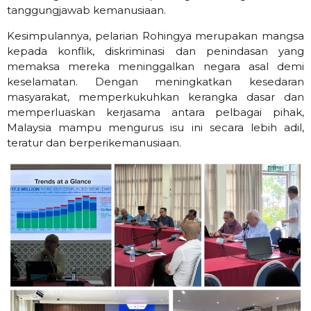
tanggungjawab kemanusiaan.
Kesimpulannya, pelarian Rohingya merupakan mangsa
kepada konflik, diskriminasi dan penindasan yang
memaksa mereka meninggalkan negara asal demi
keselamatan. Dengan meningkatkan kesedaran
masyarakat, memperkukuhkan kerangka dasar dan
memperluaskan kerjasama antara pelbagai pihak,
Malaysia mampu mengurus isu ini secara lebih adil,
teratur dan berperikemanusiaan.