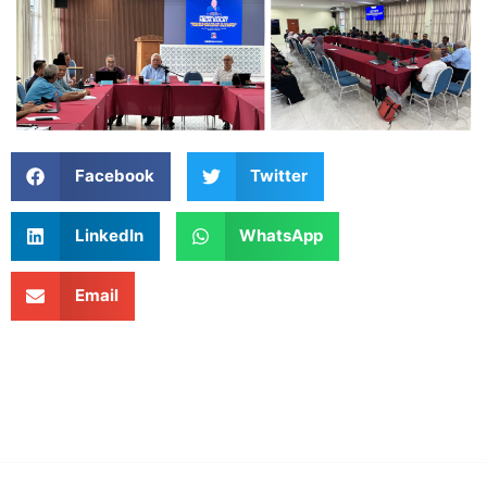
Facebook
Twitter
LinkedIn
WhatsApp
Email