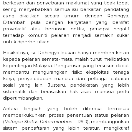
berkesan dan penyebaran maklumat yang tidak tepat
sering menyebabkan semua isu berkaitan pendatang
asing dikaitkan secara umum dengan Rohingya.
Ditambah pula dengan kenyataan yang bersifat
provokatif atau berunsur politik, persepsi negatif
terhadap komuniti pelarian menjadi semakin sukar
untuk diperbetulkan.
Hakikatnya, isu Rohingya bukan hanya memberi kesan
kepada pelarian semata-mata, malah turut melibatkan
kepentingan Malaysia. Pengurusan yang tersusun dapat
membantu mengurangkan risiko eksploitasi tenaga
kerja, penyeludupan manusia dan pelbagai cabaran
sosial yang lain. Justeru, pendekatan yang lebih
sistematik dan berasaskan hak asasi manusia perlu
dipertimbangkan.
Antara langkah yang boleh diteroka termasuk
memperkukuhkan proses penentuan status pelarian
(
Refugee Status Determination
– RSD), membangunkan
sistem pendaftaran yang lebih teratur, mengiktiraf