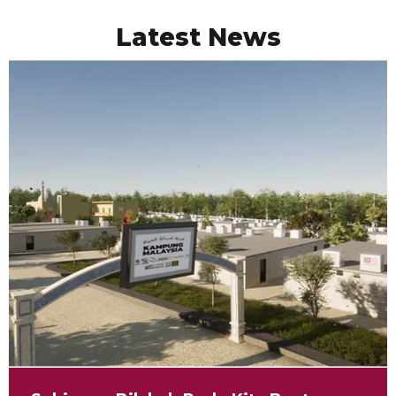
Latest News