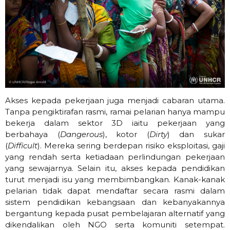
Akses kepada pekerjaan juga menjadi cabaran utama.
Tanpa pengiktirafan rasmi, ramai pelarian hanya mampu
bekerja dalam sektor 3D iaitu pekerjaan yang
berbahaya (
Dangerous
), kotor (
Dirty
) dan sukar
(
Difficult
). Mereka sering berdepan risiko eksploitasi, gaji
yang rendah serta ketiadaan perlindungan pekerjaan
yang sewajarnya. Selain itu, akses kepada pendidikan
turut menjadi isu yang membimbangkan. Kanak-kanak
pelarian tidak dapat mendaftar secara rasmi dalam
sistem pendidikan kebangsaan dan kebanyakannya
bergantung kepada pusat pembelajaran alternatif yang
dikendalikan oleh NGO serta komuniti setempat.