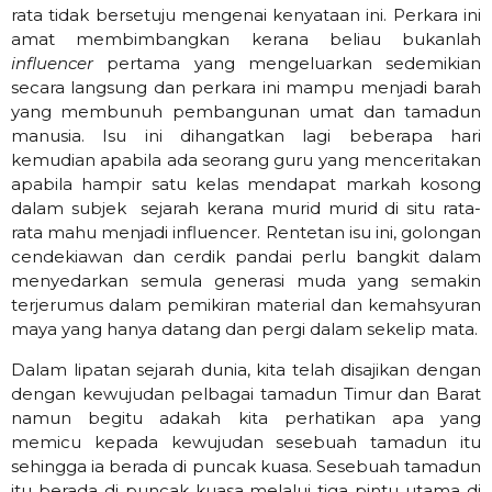
rata tidak bersetuju mengenai kenyataan ini. Perkara ini
amat membimbangkan kerana beliau bukanlah
influencer
pertama yang mengeluarkan sedemikian
secara langsung dan perkara ini mampu menjadi barah
yang membunuh pembangunan umat dan tamadun
manusia. Isu ini dihangatkan lagi beberapa hari
kemudian apabila ada seorang guru yang menceritakan
apabila hampir satu kelas mendapat markah kosong
dalam subjek sejarah kerana murid murid di situ rata-
rata mahu menjadi influencer. Rentetan isu ini, golongan
cendekiawan dan cerdik pandai perlu bangkit dalam
menyedarkan semula generasi muda yang semakin
terjerumus dalam pemikiran material dan kemahsyuran
maya yang hanya datang dan pergi dalam sekelip mata.
Dalam lipatan sejarah dunia, kita telah disajikan dengan
dengan kewujudan pelbagai tamadun Timur dan Barat
namun begitu adakah kita perhatikan apa yang
memicu kepada kewujudan sesebuah tamadun itu
sehingga ia berada di puncak kuasa. Sesebuah tamadun
itu berada di puncak kuasa melalui tiga pintu utama di